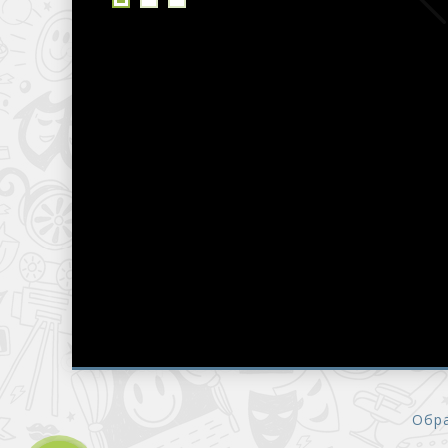
К
Обра