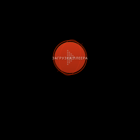
едомления о выходе новых серий
 выходе новых серий Вы будете получать уведомления прям
ту. Для этого всего лишь нужно зарегистрироваться и включ
домления.
ИАЛ ВОЗВРАЩЕНИЕ ДОМОЙ СМОТРЕТЬ ОНЛАЙН БЕСПЛАТН
ои братья /
Дилемма Азиза
ратья и сестры
(1
Подробнее