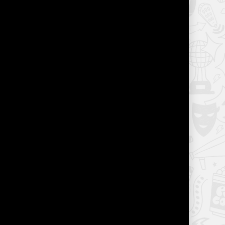
0
нсель Эльчин, Тарду
флаз, Лея Кирсан, Гюрбей
Atik, Юмит Олджай
6.0
саб
 трейлер
Все началось с того, что один случай
спокойной и размеренной жизнью.
теряв все молодые люди мечтают вернуться,
 план, какие еще скелеты скрыты...