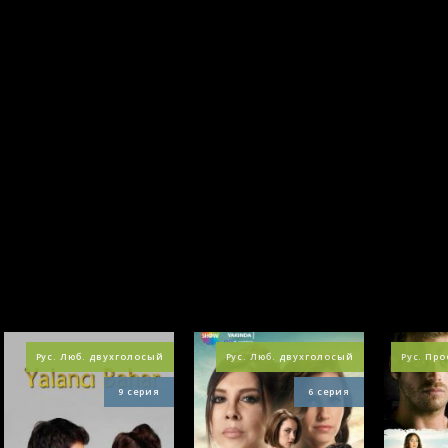
езон)
одробнее
оследнее лето
(1
езон)
одробнее
важаемый
осподин
(1 сезон)
одробнее
ПОХОЖЕЕ
0М2
(1 сезон)
одробнее
Рус. Люб. двухголосый
Рус. Люб. двухголосый
Рус. Пр
9 серия
6 серия