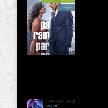
Ув
26 серия
При
поч
уве
СЕР
Вдребезги
(3 сезон)
НОВИНКИ 2021
Нападающий
(1
М
сезон)
Б