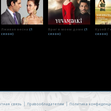
Лживая весна
(1
Враг в моем доме
(1
Кузей 
сезон)
сезон)
сезон)
ОММЕНТАРИИ
По
тная связь
Правообладателям
Политика конфиденц