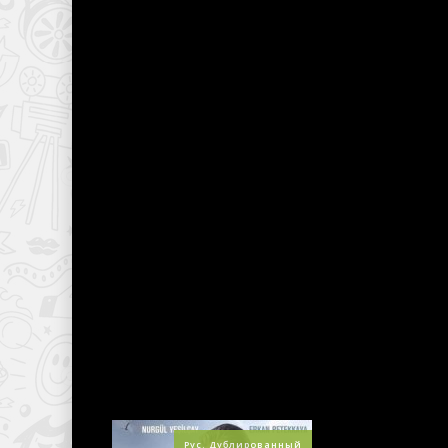
Боевики
Приключения
Военные
Семейный
Детективы
Триллеры
Драмы
Фантастика
История
Фэнтези
Комедии
Криминал
Мелодрамы
К ва
разр
ТОП НЕДЕЛИ
Она 
дабы
Рус. Дублированный