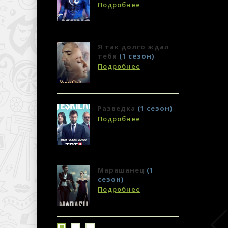
с
Подробнее
П
Я так долго ждал
П
тебя
(1 сезон)
с
Подробнее
П
Разведка
(1 сезон)
У
г
Подробнее
П
Марашанец
(1
5
сезон)
П
Подробнее