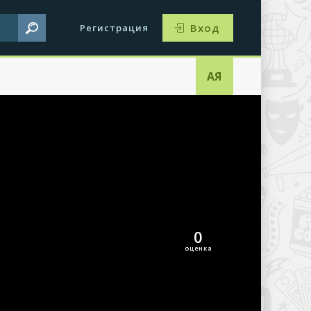
Вход
Регистрация
АЯ
Dönüs
0
оценка
ама
0