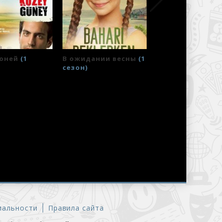
Гюней
(1
В ожидании весны
(1
Доверенное
(1
сезон)
сезон)
льзователи сайта
Комментарии с ВК
иальности
Правила сайта