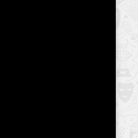
Подписаться на обновления
о на
Уже подписались:
0
ить
О
Есть жалоба?