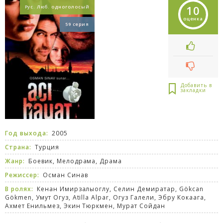
10
Рус. Люб. одноголосый
оценка
59 серия
Год выхода:
2005
Страна:
Турция
Жанр:
Боевик
,
Мелодрама
,
Драма
Режиссер:
Осман Синав
В ролях:
Кенан Имирзалыоглу, Селин Демиратар, Gökcan
Gökmen, Умут Огуз, Atilla Alpar, Огуз Галели, Эбру Кокаага,
Ахмет Енильмез, Экин Тюркмен, Мурат Сойдан