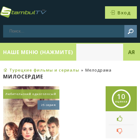
Вход
НАШЕ МЕНЮ (НАЖМИТЕ)
АЯ
Турецкие фильмы и сериалы
»
Мелодрама
МИЛОСЕРДИЕ
10
Любительский одноголосый
оценка
25 серия