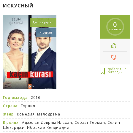
ИСКУСНЫЙ
0
Рус. хардсаб
оценка
4 серия
Год выхода:
2016
Страна:
Турция
Жанр:
Комедия
,
Мелодрама
В ролях:
Аджелья Деврим Ильхан, Серхат Теоман, Селин
Шекерджи, Ибрахим Кендирджи