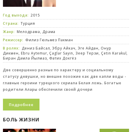
Год выхода:
2015
Страна:
Турция
Жанр:
Мелодрама
,
Драма
Режиссер:
Филиз Гюльмез Пакман
В ролях:
Дениз Байсал, Эбру Айкач, Эге Айдан, Онур
Дикмен, Ebru Aytemur, Çaglar Sayin, Зеер Терзи, Çetin Karakul,
Биран Дамла Йылмаз, Фатих Докгёз
Две совершенно разные по характеру и социальному
статусу девушки, но внешне похожие как две капли воды -
главные героини турецкого сериала Белая ложь. Богатые
родители Алары обеспечили своей дочери
Подробнее
БОЛЬ ЖИЗНИ