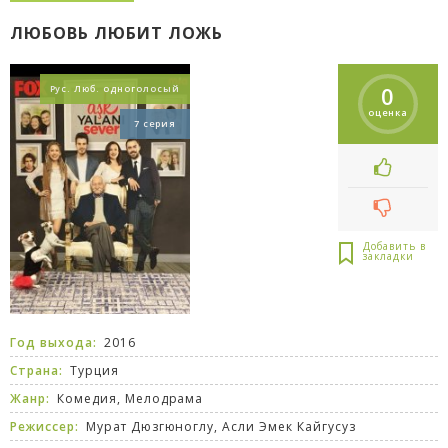
ЛЮБОВЬ ЛЮБИТ ЛОЖЬ
0
Рус. Люб. одноголосый
оценка
7 серия
Год выхода:
2016
Страна:
Турция
Жанр:
Комедия
,
Мелодрама
Режиссер:
Мурат Дюзгюноглу, Асли Эмек Кайгусуз