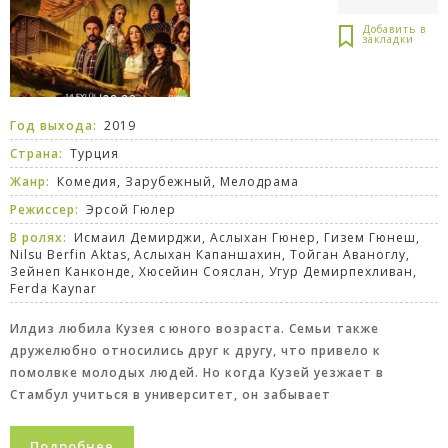
Год выхода:
2019
Страна:
Турция
Жанр:
Комедия
,
Зарубежный
,
Мелодрама
Режиссер:
Эрсой Гюлер
В ролях:
Исмаил Демирджи, Аслыхан Гюнер, Гизем Гюнеш,
Nilsu Berfin Aktas, Аслыхан Капаншахин, Тойган Аваноглу,
Зейнеп Канконде, Хюсейин Сояслан, Угур Демирпехливан,
Ferda Kaynar
Илдиз любила Кузея с юного возраста. Семьи также
дружелюбно относились друг к другу, что привело к
помолвке молодых людей. Но когда Кузей уезжает в
Стамбул учиться в университет, он забывает
Подробнее