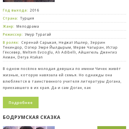
Год выхода:
2016
Страна:
Турция
Жанр:
Мелодрама
Режиссер:
Умур Турагай
В ролях:
Серенай Сарыкая, Неджат Ишлер, Зеррин
Текиндор, Озгюр Эмре Йылдырым, Мерве Чагыран, Истар
Гёксевер, Meltem Evcioglu, Ali Adibelli, Айшегюль Дженгиз
Акман, Derya Atakan
В одном посёлке молодая девушка по имени Чичек живёт
жизнью, которую навязала ей семья. Но однажды она
влюбляется в таинственного учителя литературы Догана,
приехавшего в их края. Да и сам Доган, как
Подробнее
БОДРУМСКАЯ СКАЗКА