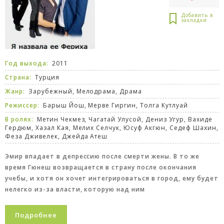
Год выхода:
2011
Страна:
Турция
Жанр:
Зарубежный
,
Мелодрама
,
Драма
Режиссер:
Барыш Йош, Мерве Гиргин, Толга Кутлуай
В ролях:
Метин Чекмез, Чагатай Улусой, Дениз Угур, Вахиде
Гердюм, Хазал Кая, Мелих Селчук, Юсуф Акгюн, Седеф Шахин,
Феза Дживелек, Джейда Атеш
Эмир впадает в депрессию после смерти жены. В то же
время Гюнеш возвращается в страну после окончания
учебы, и хотя он хочет интегрироваться в город, ему будет
нелегко из-за власти, которую над ним
Подробнее