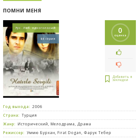
ПОМНИ МЕНЯ
0
Рус. Люб. одноголосый
оценка
68 серия
Год выхода:
2006
Страна:
Турция
Жанр:
Исторический
,
Мелодрама
,
Драма
Режиссер:
Уммю Бурхан, Firat Dogan, Фарук Тебер