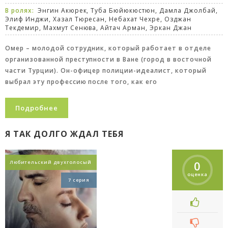
В ролях:
Энгин Акюрек, Туба Бюйюкюстюн, Дамла Джолбай,
Элиф Инджи, Хазал Тюресан, Небахат Чехре, Озджан
Текдемир, Махмут Сенюва, Айтач Арман, Эркан Джан
Омер – молодой сотрудник, который работает в отделе
организованной преступности в Ване (город в восточной
части Турции). Он-офицер полиции-идеалист, который
выбрал эту профессию после того, как его
Подробнее
Я ТАК ДОЛГО ЖДАЛ ТЕБЯ
0
Любительский двухголосый
оценка
7 серия