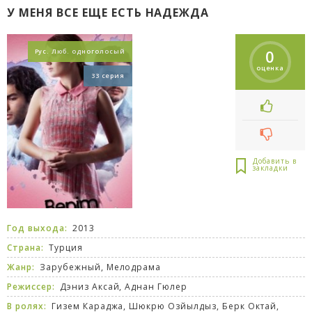
У МЕНЯ ВСЕ ЕЩЕ ЕСТЬ НАДЕЖДА
0
Рус. Люб. одноголосый
оценка
33 серия
Год выхода:
2013
Страна:
Турция
Жанр:
Зарубежный
,
Мелодрама
Режиссер:
Дэниз Аксай, Аднан Гюлер
В ролях:
Гизем Караджа, Шюкрю Озйылдыз, Берк Октай,