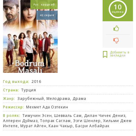
10
Рус. хардсаб
оценка
42 серия
Год выхода:
2016
Страна:
Турция
Жанр:
Зарубежный
,
Мелодрама
,
Драма
Режиссер:
Мехмет Ада Озтекин
В ролях:
Тимучин Эсен, Шевваль Сам, Дилан Чичек Дениз,
Алперен Дуймаз, Топрак Саглам, Эзги Шенлер, Хильми Джем
Интепе, Мурат Айген, Каан Чакыр, Басри Албайрак