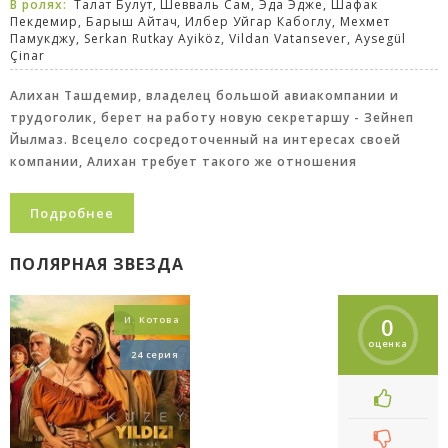
В ролях:
Талат Булут, Шевваль Сам, Эда Эдже, Шафак
Пекдемир, Барыш Айтач, Илбер Уйгар Кабоглу, Мехмет
Памукджу, Serkan Rutkay Ayiköz, Vildan Vatansever, Aysegül
Çinar
Алихан Ташдемир, владелец большой авиакомпании и
трудоголик, берет на работу новую секретаршу - Зейнеп
Йылмаз. Всецело сосредоточенный на интересах своей
компании, Алихан требует такого же отношения
Подробнее
ПОЛЯРНАЯ ЗВЕЗДА
0
И. Котова
оценка
24 серия