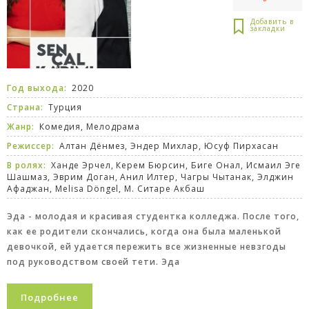
Год выхода:
2020
Страна:
Турция
Жанр:
Комедия
,
Мелодрама
Режиссер:
Алтан Дёнмез, Эндер Михлар, Юсуф Пирхасан
В ролях:
Ханде Эрчел, Керем Бюрсин, Биге Онал, Исмаил Эге
Шашмаз, Эврим Доган, Анил Илтер, Чагры Чытанак, Элджин
Афаджан, Melisa Döngel, М. Ситаре Акбаш
Эда - молодая и красивая студентка колледжа. После того,
как ее родители скончались, когда она была маленькой
девочкой, ей удается пережить все жизненные невзгоды
под руководством своей тети. Эда
Подробнее