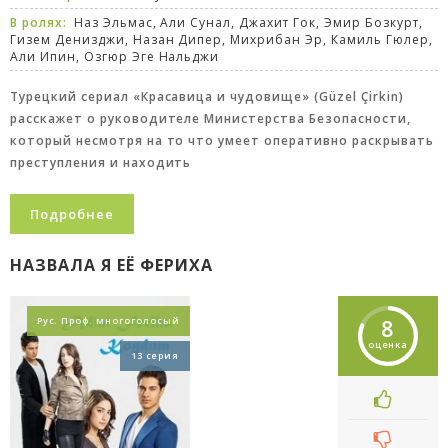
В ролях:
Наз Эльмас, Али Сунал, Джахит Гок, Эмир Бозкурт,
Гизем Денизджи, Назан Дипер, Михрибан Эр, Камиль Гюлер,
Али Ипин, Озгюр Эге Нальджи
Турецкий сериал «Красавица и чудовище» (Güzel Çirkin)
расскажет о руководителе Министерства Безопасности,
который несмотря на то что умеет оперативно раскрывать
преступления и находить
Подробнее
НАЗВАЛА Я ЕЁ ФЕРИХА
8
Рус. Проф. многоголосый
оценка
13 серия