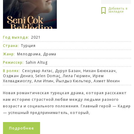
Год выхода:
2021
Страна:
Турция
Жанр:
Мелодрама
,
Драма
Режиссер:
Sahin Altug
В ролях:
Сехсувар Актас, Дурул Базан, Нихан Бююкаач,
Озджан Дениз, Selen Domaç, Лила Гюрмен, Ирем
Хелваджиоглу, Али Ипин, Йылдыз Кюльтюр, Ахмет Мекин
Новая романтическая турецкая драма, которая расскажет
нам историю страстной любви между людьми разного
возраста и социального положения. Главный герой — Кадир
— успешный предприниматель, который,
Подробнее