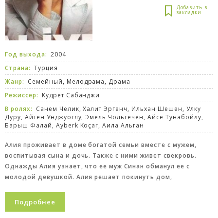
Год выхода:
2004
Страна:
Турция
Жанр:
Семейный
,
Мелодрама
,
Драма
Режиссер:
Кудрет Сабанджи
В ролях:
Санем Челик, Халит Эргенч, Ильхан Шешен, Улку
Дуру, Айтен Унджуоглу, Эмель Чольгечен, Айсе Тунабойлу,
Барыш Фалай, Ayberk Koçar, Аила Альган
Алия проживает в доме богатой семьи вместе с мужем,
воспитывая сына и дочь. Также с ними живет свекровь.
Однажды Алия узнает, что ее муж Синан обманул ее с
молодой девушкой. Алия решает покинуть дом,
Подробнее