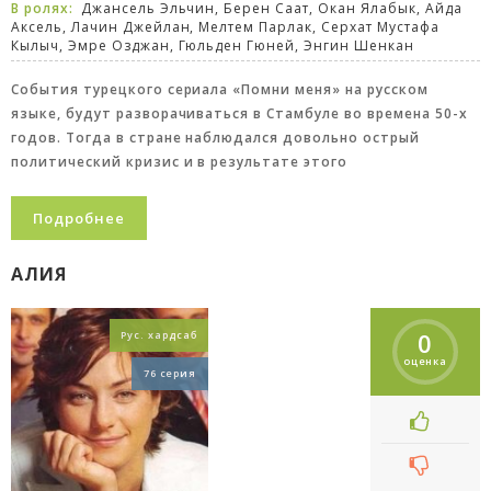
В ролях:
Джансель Эльчин, Берен Саат, Окан Ялабык, Айда
Аксель, Лачин Джейлан, Мелтем Парлак, Серхат Мустафа
Кылыч, Эмре Озджан, Гюльден Гюней, Энгин Шенкан
События турецкого сериала «Помни меня» на русском
языке, будут разворачиваться в Стамбуле во времена 50-х
годов. Тогда в стране наблюдался довольно острый
политический кризис и в результате этого
Подробнее
АЛИЯ
0
Рус. хардсаб
оценка
76 серия