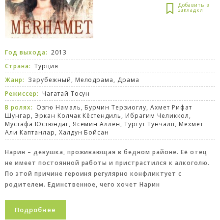
Год выхода:
2013
Страна:
Турция
Жанр:
Зарубежный
,
Мелодрама
,
Драма
Режиссер:
Чагатай Тосун
В ролях:
Озгю Намаль, Бурчин Терзиоглу, Ахмет Рифат
Шунгар, Эркан Колчак Кёстендиль, Ибрагим Челиккол,
Мустафа Юстюндаг, Ясемин Аллен, Тургут Тунчалп, Мехмет
Али Каптанлар, Халдун Бойсан
Нарин – девушка, проживающая в бедном районе. Её отец
не имеет постоянной работы и пристрастился к алкоголю.
По этой причине героиня регулярно конфликтует с
родителем. Единственное, чего хочет Нарин
Подробнее