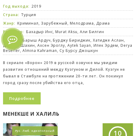
Год выхода:
2019
Страна:
Турция
Жанр:
Криминал
,
Зарубежный
,
Мелодрама
,
Драма
Режиссер:
Бахадыр Инс, Murat Aksu, Али Билгин
В ролях:
Барыш Ардуч, Бурджу Бириджик, Хатидже Аслан,
Джанер Шахин, Ахсен Эроглу, Aytek Sayan, Ипек Эрдем, Derya
Beserler, Almina Kahraman, Су Бурсу Джошкун
В сериале «Ворон» 2019 в русской озвучке мы увидим
развитие отношений между Кузгуном и Дилой. Кузгун не
бывал в Стамбуле на протяжении 20-ти лет. Он покинул
город сразу после убийства его отца,
Подробнее
МЕНЕКШЕ И ХАЛИЛЬ
10
Рус. Люб. одноголосый