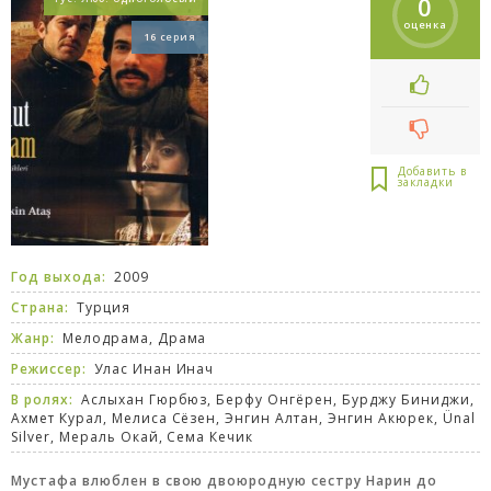
0
оценка
16 серия
Год выхода:
2009
Страна:
Турция
Жанр:
Мелодрама
,
Драма
Режиссер:
Улас Инан Инач
В ролях:
Аслыхан Гюрбюз, Берфу Онгёрен, Бурджу Биниджи,
Ахмет Курал, Мелиса Сёзен, Энгин Алтан, Энгин Акюрек, Ünal
Silver, Мераль Окай, Сема Кечик
Мустафа влюблен в свою двоюродную сестру Нарин до