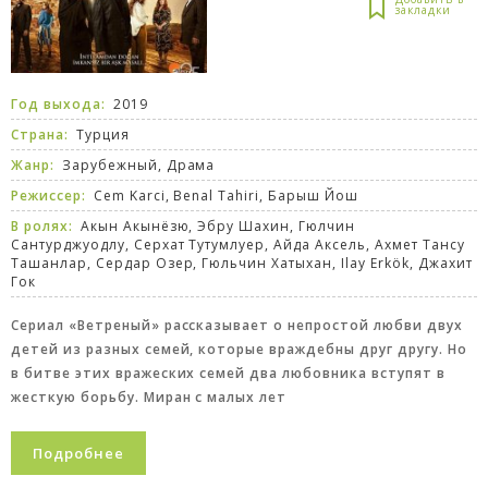
Год выхода:
2019
Страна:
Турция
Жанр:
Зарубежный
,
Драма
Режиссер:
Cem Karci, Benal Tahiri, Барыш Йош
В ролях:
Акын Акынёзю, Эбру Шахин, Гюлчин
Сантурджуодлу, Серхат Тутумлуер, Айда Аксель, Ахмет Тансу
Ташанлар, Сердар Озер, Гюльчин Хатыхан, Ilay Erkök, Джахит
Гок
Сериал «Ветреный» рассказывает о непростой любви двух
детей из разных семей, которые враждебны друг другу. Но
в битве этих вражеских семей два любовника вступят в
жесткую борьбу. Миран с малых лет
Подробнее