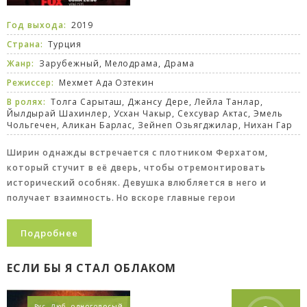
Год выхода:
2019
Страна:
Турция
Жанр:
Зарубежный
,
Мелодрама
,
Драма
Режиссер:
Мехмет Ада Озтекин
В ролях:
Толга Сарыташ, Джансу Дере, Лейла Танлар,
Йылдырай Шахинлер, Усхан Чакыр, Сехсувар Актас, Эмель
Чольгечен, Аликан Барлас, Зейнеп Озьягджилар, Нихан Гар
Ширин однажды встречается с плотником Ферхатом,
который стучит в её дверь, чтобы отремонтировать
исторический особняк. Девушка влюбляется в него и
получает взаимность. Но вскоре главные герои
Подробнее
ЕСЛИ БЫ Я СТАЛ ОБЛАКОМ
Рус. Люб. одноголосый