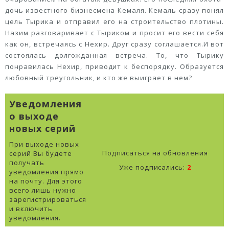
дочь известного бизнесмена Кемаля. Кемаль сразу понял
цель Тырика и отправил его на строительство плотины.
Назим разговаривает с Тыриком и просит его вести себя
как он, встречаясь с Нехир. Друг сразу соглашается.И вот
состоялась долгожданная встреча. То, что Тырику
понравилась Нехир, приводит к беспорядку. Образуется
любовный треугольник, и кто же выиграет в нем?
Уведомления
о выходе
новых серий
При выходе новых
Подписаться на обновления
серий Вы будете
получать
Уже подписались:
2
уведомления прямо
на почту. Для этого
всего лишь нужно
зарегистрироваться
и включить
уведомления.