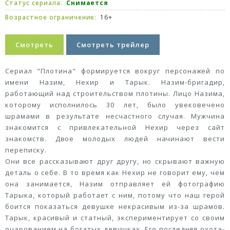
Статус сериала:
Снимается
Возрастное ограничение:
16+
Смотреть
Смотреть трейлер
Сериал "Плотина" формируется вокруг персонажей по
имени Назим, Нехир и Тарык. Назим-бригадир,
работающий над строительством плотины. Лицо Назима,
которому исполнилось 30 лет, было увековечено
шрамами в результате несчастного случая. Мужчина
знакомится с привлекательной Нехир через сайт
знакомств. Двое молодых людей начинают вести
переписку.
Они все рассказывают друг другу, но скрывают важную
деталь о себе. В то время как Нехир не говорит ему, чем
она занимается, Назим отправляет ей фотографию
Тарыка, который работает с ним, потому что наш герой
боится показаться девушке некрасивым из-за шрамов.
Тарык, красивый и статный, экспериментирует со своим
очарованием на богатых девушках. Его последняя охота-