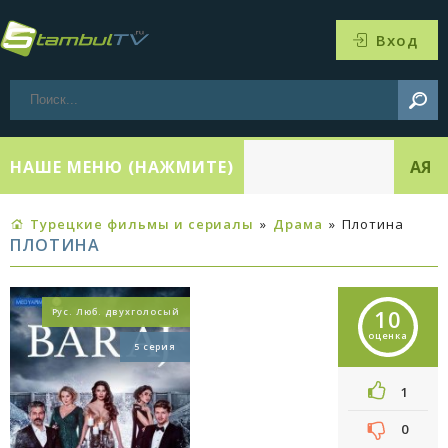
Вход
НАШЕ МЕНЮ (НАЖМИТЕ)
АЯ
Турецкие фильмы и сериалы
»
Драма
»
Плотина
ПЛОТИНА
10
Рус. Люб. двухголосый
оценка
5 серия
1
0