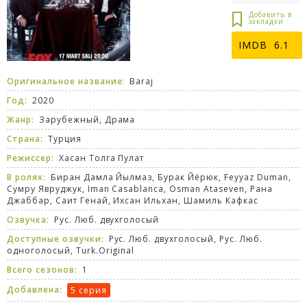
6.1
Оригинальное название:
Baraj
Год:
2020
Жанр:
Зарубежный
,
Драма
Страна:
Турция
Режиссер:
Хасан Толга Пулат
В ролях:
Биран Дамла Йылмаз, Бурак Йёрюк, Feyyaz Duman,
Сумру Явруджук, Iman Casablanca, Osman Ataseven, Рана
Джаббар, Саит Генай, Ихсан Ильхан, Шамиль Кафкас
Озвучка:
Рус. Люб. двухголосый
Доступные озвучки:
Рус. Люб. двухголосый, Рус. Люб.
одноголосый, Turk.Original
Всего сезонов:
1
Добавлена:
5 серия