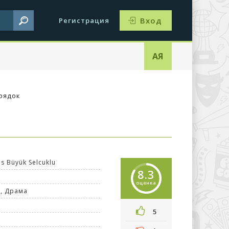
Вход
Регистрация
АЯ
рядок
s Büyük Selcuklu
8.3
оценка
й
,
Драма
5