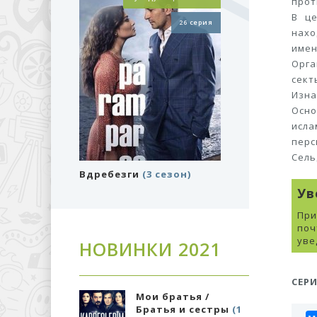
прот
В це
26 серия
нахо
имен
Орга
сект
Изна
Осно
исла
пер
Сель
Вдребезги
(3 сезон)
Ув
При
поч
уве
НОВИНКИ 2021
СЕР
ратья /
Дилемма Азиза
я и сестры
(1
Подробнее