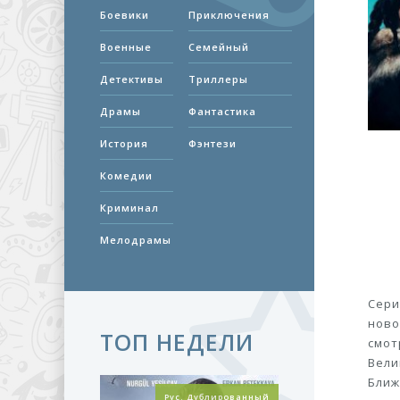
Боевики
Приключения
Военные
Семейный
Детективы
Триллеры
Драмы
Фантастика
История
Фэнтези
Комедии
Криминал
Мелодрамы
Сери
ново
ТОП НЕДЕЛИ
смот
Вели
Ближ
Рус. Дублированный