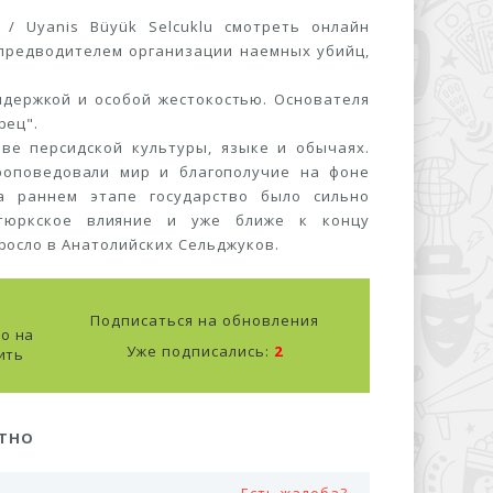
/ Uyanis Büyük Selcuklu смотреть онлайн
 предводителем организации наемных убийц,
ыдержкой и особой жестокостью. Основателя
рец".
ве персидской культуры, языке и обычаях.
роповедовали мир и благополучие на фоне
а раннем этапе государство было сильно
 тюркское влияние и уже ближе к концу
росло в Анатолийских Сельджуков.
Подписаться на обновления
о на
Уже подписались:
2
ить
АТНО