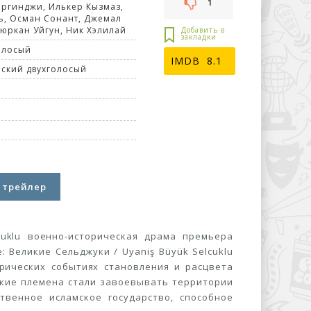
1
Эргинджи, Илькер Кызмаз,
ь, Осман Сонант, Джемал
Гюркан Уйгун, Ник Хэлилай
олосый
8.1
ский двухголосый
 трейлер
cuklu военно-историческая драма премьера
 Великие Сельджуки / Uyaniş Büyük Selcuklu
рических событиях становления и расцвета
нские племена стали завоевывать территории
твенное исламское государство, способное