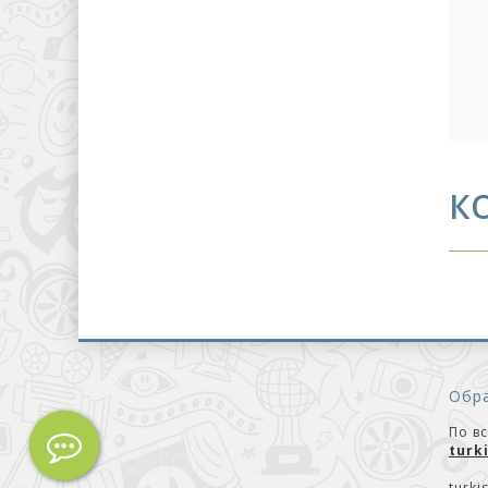
Восход Османской
империи
(1 сезон)
К
Обра
По в
turk
turki