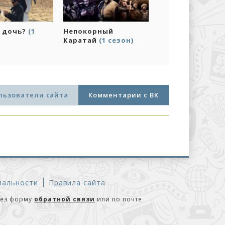
котором ты
Где моя дочь?
(1
Непокорный
 – твоя
сезон)
Каратай
(1 сезон
2 сезон)
льзователи сайта
Комментарии с ВК
иальности
Правила сайта
рез форму
обратной связи
или по почте