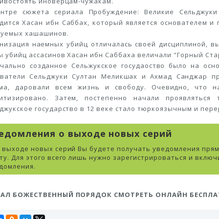
ивостоять иноверцам-чужакам.
нтре сюжета сериала Пробуждение: Великие Сельджуки 
дится Хасан ибн Саббах, который является основателем и
уемых хашашинов.
низация наемных убийц отличалась своей дисциплиной, в
ы убийц ассасинов Хасан ибн Саббаха величали "Горный Ста
чально созданное Сельжукское госудаоство было на осно
ватели Сельджуки Султан Меликшах и Ахмад Санджар п
ма, даровали всем жизнь и свободу. Очевидно, что н
ситизировано. Затем, постепенно начали проявляться
джукское государство в 12 веке стало тюркоязычным и пере
едомления о выходе новых серий
 выходе новых серий Вы будете получать уведомления прям
ту. Для этого всего лишь нужно зарегистрироваться и включ
домления.
ИАЛ БОЖЕСТВЕННЫЙ ПОРЯДОК СМОТРЕТЬ ОНЛАЙН БЕСПЛ