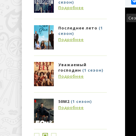
)
бнее
Сез
днее лето
(1
)
бнее
аемый
дин
(1 сезон)
бнее
1 сезон)
бнее