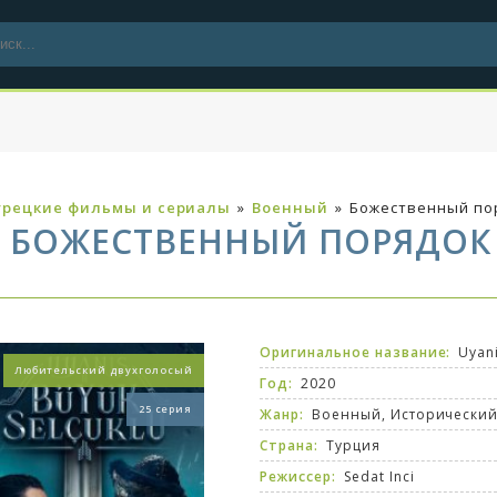
урецкие фильмы и сериалы
»
Военный
»
Божественный по
БОЖЕСТВЕННЫЙ ПОРЯДОК
Оригинальное название:
Uyani
Любительский двухголосый
Год:
2020
25 серия
Жанр:
Военный
,
Исторически
Страна:
Турция
Режиссер:
Sedat Inci