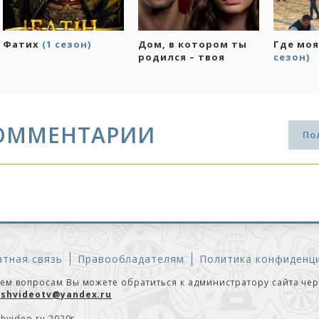
Основание Осман
(2
Фатих
(1 сезон)
Дом, в 
сезон)
родился
судьба
(
ОММЕНТАРИИ
По
тная связь
Правообладателям
Политика конфиденц
сем вопросам Вы можете обратиться к администратору сайта че
ishvideotv@yandex.ru
shvideo.ru 2020г.