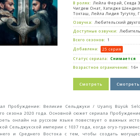
В ролях:
Лейла Ферай, Севда 
Чигдем Онат, Хатидже Шендил
Токташ, Лейла Лидия Тугутлу, 
Озвучка:
Любительский двухг
Доступные озвучки:
Любитель
Всего сезонов:
1
Добавлена:
25 серия
Статус сериала:
Снимается
Возрастное ограничение:
16+
Смотреть
Смотреть
ал Пробуждение: Великие Сельджуки / Uyaniş Büyük Sel
го сезона 2020 года. Основной сюжет сериала Пробуждение:
реть онлайн на русском языке повествует о важных исто
кой Сельджукской империи с 1037 года, когда огуз-туркме
него и Среднего Востока с тем, чтобы создать могущес