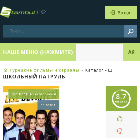
Вход
НАШЕ МЕНЮ (НАЖМИТЕ)
АЯ
Турецкие фильмы и сериалы
»
Каталог » Ш
ШКОЛЬНЫЙ ПАТРУЛЬ
8.7
Рус. Проф. многоголосый
оценка
11 серия