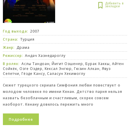
Год выхода:
2007
Страна:
Турция
Жанр:
Драма
Режиссер:
Андач Хазнедароглу
В ролях:
Аслы Тандоан, Йигит Озшенер, Бурак Хаккы, Айтен
Сойкёк, Озге Оздер, Кексал Энгюр, Гюзин Алкан, Явуз
Сепетчи, Гёзде Кансу, Саласун Хекимоглу
Сюжет турецкого сериала Симфония любви повествует о
молодом человеке по имени Кенан. Детство парня нельзя
назвать безоблачным и счастливым, скорее совсем
наоборот. Кенану довелось пережить много
Подробнее