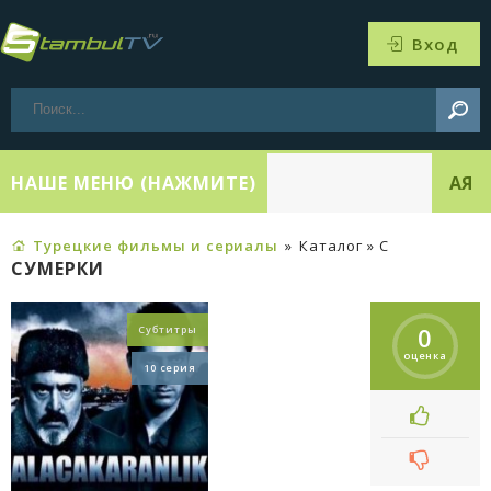
Вход
НАШЕ МЕНЮ (НАЖМИТЕ)
АЯ
Турецкие фильмы и сериалы
»
Каталог » С
СУМЕРКИ
0
Субтитры
оценка
10 серия