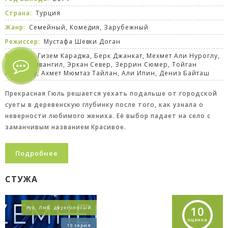
Страна:
Турция
Жанр:
Семейный
,
Комедия
,
Зарубежный
Режиссер:
Мустафа Шевки Доган
В ролях:
Гизем Караджа, Берк Джанкат, Мехмет Али Нуроглу,
Эсин Дживангил, Эркан Север, Зеррин Сюмер, Тойган
Аваноглу, Ахмет Мюмтаз Тайлан, Али Ипин, Дениз Байташ
Прекрасная Гюль решается уехать подальше от городской
суеты в деревенскую глубинку после того, как узнала о
неверности любимого жениха. Её выбор падает на село с
заманчивым названием Красивое.
Подробнее
СТУЖА
10
Рус. Люб. двухголосый
оценка
10 серия