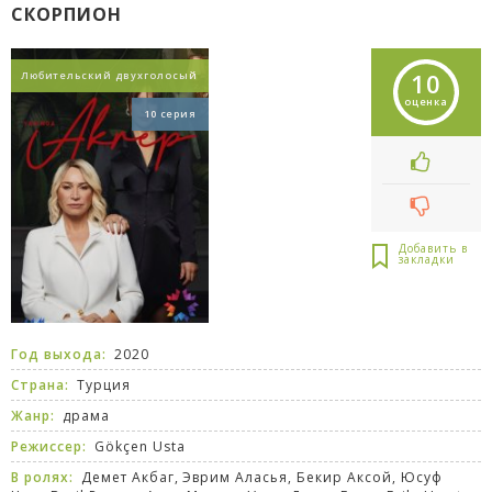
СКОРПИОН
10
Любительский двухголосый
оценка
10 серия
Год выхода:
2020
Страна:
Турция
Жанр:
драма
Режиссер:
Gökçen Usta
В ролях:
Демет Акбаг, Эврим Аласья, Бекир Аксой, Юсуф