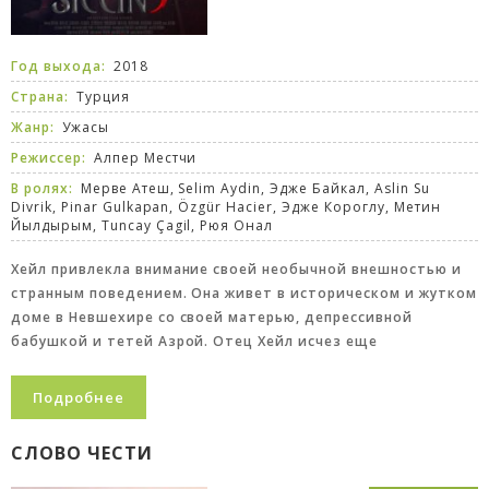
Год выхода:
2018
Страна:
Турция
Жанр:
Ужасы
Режиссер:
Алпер Местчи
В ролях:
Мерве Атеш, Selim Aydin, Эдже Байкал, Aslin Su
Divrik, Pinar Gulkapan, Özgür Hacier, Эдже Короглу, Метин
Йылдырым, Tuncay Çagil, Рюя Онал
Хейл привлекла внимание своей необычной внешностью и
странным поведением. Она живет в историческом и жутком
доме в Невшехире со своей матерью, депрессивной
бабушкой и тетей Азрой. Отец Хейл исчез еще
Подробнее
СЛОВО ЧЕСТИ