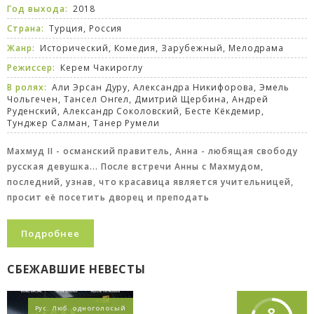
Год выхода:
2018
Страна:
Турция, Россия
Жанр:
Исторический
,
Комедия
,
Зарубежный
,
Мелодрама
Режиссер:
Керем Чакироглу
В ролях:
Али Эрсан Дуру, Александра Никифорова, Эмель
Чольгечен, Тансел Онгел, Дмитрий Щербина, Андрей
Руденский, Александр Соколовский, Бесте Кёкдемир,
Тунджер Салман, Танер Румели
Махмуд II - османский правитель, Анна - любящая свободу
русская девушка... После встречи Анны с Махмудом,
последний, узнав, что красавица является учительницей,
просит её посетить дворец и преподать
Подробнее
СБЕЖАВШИЕ НЕВЕСТЫ
8
Рус. Люб. одноголосый