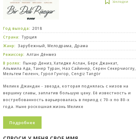
Год выхода:
2018
Страна:
Турция
Жанр:
Зарубежный
,
Мелодрама
,
Драма
Режиссер:
Алтан Дёнмез
В ролях:
Пынар Дениз, Хатидже Аслан, Берк Джанкат,
Альмила Ада, Танер Туран, Наз Сайинер, Серен Секерчиоглу,
Мельтем Гюленч, Гурол Гунгор, Cengiz Tangör
Мелике Джандан - звезда, которая поднялась с низов на
вершину славы, заплатив большую цену. Её известность и
востребованность варьировалась в период с 70-х по 80-х
года. Ныне роскошная жизнь Мелике
Подробнее
СПРОСИ У МЕНЯ СВОЕ ИМЯ