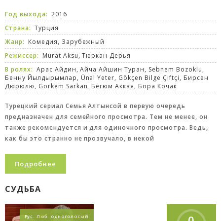
Год выхода:
2016
Страна:
Турция
Жанр:
Комедия
,
Зарубежный
Режиссер:
Murat Aksu, Тюркан Дерья
В ролях:
Арас Айдин, Айча Айшин Туран, Sebnem Bozoklu,
Бенну Йылдырымлар, Ünal Yeter, Gökçen Bilge Çiftçi, Бирсен
Дюрюлю, Gorkem Sarkan, Бегюм Аккая, Бора Кочак
Турецкий сериал Семья Алтынсой в первую очередь
предназначен для семейного просмотра. Тем не менее, он
также рекомендуется и для одиночного просмотра. Ведь,
как бы это странно не прозвучало, в некой
Подробнее
СУДЬБА
0
Рус. Люб. одноголосый