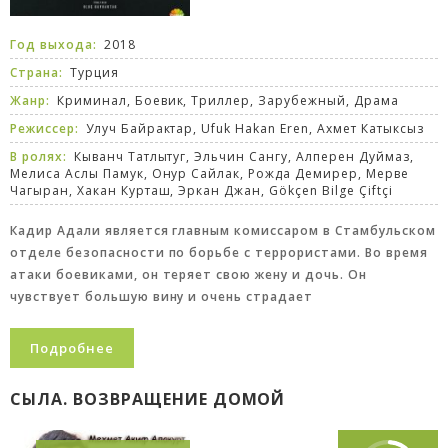
Год выхода:
2018
Страна:
Турция
Жанр:
Криминал
,
Боевик
,
Триллер
,
Зарубежный
,
Драма
Режиссер:
Улуч Байрактар, Ufuk Hakan Eren, Ахмет Катыксыз
В ролях:
Кыванч Татлытуг, Эльчин Сангу, Алперен Дуймаз,
Мелиса Аслы Памук, Онур Сайлак, Рожда Демирер, Мерве
Чагыран, Хакан Курташ, Эркан Джан, Gökçen Bilge Çiftçi
Кадир Адали является главным комиссаром в Стамбульском
отделе безопасности по борьбе с террористами. Во время
атаки боевиками, он теряет свою жену и дочь. Он
чувствует большую вину и очень страдает
Подробнее
СЫЛА. ВОЗВРАЩЕНИЕ ДОМОЙ