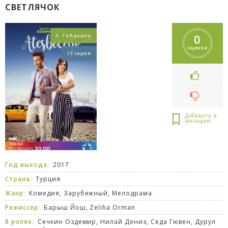
СВЕТЛЯЧОК
0
А. Гайдаржи
оценка
17 серия
Год выхода:
2017
Страна:
Турция
Жанр:
Комедия
,
Зарубежный
,
Мелодрама
Режиссер:
Барыш Йош, Zeliha Orman
В ролях:
Сечкин Оздемир, Нилай Дениз, Седа Гювен, Дурул