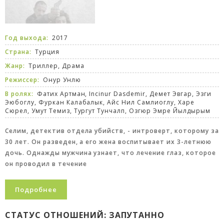
Год выхода:
2017
Страна:
Турция
Жанр:
Триллер
,
Драма
Режиссер:
Онур Унлю
В ролях:
Фатих Артман, Incinur Dasdemir, Демет Эвгар, Эзги
Эюбоглу, Фуркан Калабалык, Айс Нил Самлиоглу, Харе
Сюрел, Умут Темиз, Тургут Тунчалп, Озгюр Эмре Йылдырым
Селим, детектив отдела убийств, - интроверт, которому за
30 лет. Он разведен, а его жена воспитывает их 3-летнюю
дочь. Однажды мужчина узнает, что лечение глаз, которое
он проводил в течение
Подробнее
СТАТУС ОТНОШЕНИЙ: ЗАПУТАННО