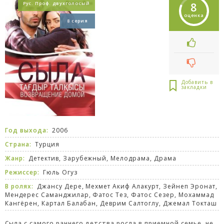
8
Рус. Проф. двухголосый
оценка
8 серия
Год выхода:
2006
Страна:
Турция
Жанр:
Детектив
,
Зарубежный
,
Мелодрама
,
Драма
Режиссер:
Гюль Огуз
В ролях:
Джансу Дере, Мехмет Акиф Алакурт, Зейнеп Эронат,
Мендерес Саманджилар, Фатос Тез, Фатос Сезер, Мохаммад
Кангёрен, Картал Балабан, Деврим Салтоглу, Джемал Токташ
Сыла с самого раннего детства росла в приемной семье, не