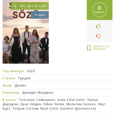
0
Рус. Люб. двухголосый
оценка
4 серия
Год выхода:
2020
Страна:
Турция
Жанр:
Драма
Режиссер:
Джевдет Мерджан
В ролях:
Толгахан Сайышман, Sude Zülal Güler, Хюлья
Дарджан, Арас Айдин, Ойкю Челик, Мельтем Гюленч, Умут
Курт, Топрак Саглам, Nazli Çetin, Бюлент Дюзгюноглу