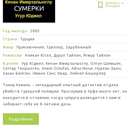
Год выхода:
2003
Страна:
Турция
Жанр:
Приключения
,
Триллер
,
Зарубежный
Режиссер:
Аликан Юсел, Дурул Тайлан, Ягмур Тайлан
В ролях:
Уур Юджел, Кенан Имирзалыоглу, Олгун Шимшек,
Сеттар Танрыоген, Sinem Öztufan, Айча Инчи, Нуркан Эрен,
Хакан Билгин, Эмине Санс Умар, Зейнеп Бешерлер
Тахир Кемаль – легендарный опытный детектив отдела
убийств турецкой полиции. Прослужив в Урфе много лет, он
находится в отчаянии, когда супруга разводится с ним и
забирает себе их 8-летнюю дочь.
Подробнее