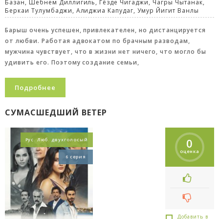
Базан, Шебнем Диллигиль, Гёзде Чигаджи, Чагры Чытанак,
Беркаи Тулумбаджи, Алиджиа Капудаг, Умур Йигит Ванлы
Барыш очень успешен, привлекателен, но дистанцируется
от любви. Работая адвокатом по брачным разводам,
мужчина чувствует, что в жизни нет ничего, что могло бы
удивить его. Поэтому создание семьи,
Подробнее
СУМАСШЕДШИЙ ВЕТЕР
0
Рус. Люб. двухголосый
оценка
6 серия