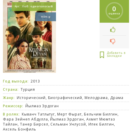
0
Рус. Люб. одноголосый
оценка
HDRip
Год выхода:
2013
Страна:
Турция
Жанр:
Исторический
,
Биографический
,
Мелодрама
,
Драма
Режиссер:
Йылмаз Эрдоган
В ролях:
Кыванч Татлытуг, Мерт Фырат, Бельчим Билгин,
Фара Зейнеп Абдулла, Йылмаз Эрдоган, Ахмет Мюмтаз
Тайлан, Танер Бирсел, Сельман Унлусой, Ипек Билгин,
Аксель Бонфиль