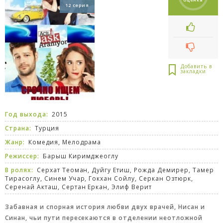
12 серия
Год выхода:
2015
Страна:
Турция
Жанр:
Комедия
,
Мелодрама
Режиссер:
Барыш Киримджеоглу
В ролях:
Серхат Теоман, Дуйгу Етиш, Рожда Демирер, Тамер
Тирасоглу, Синем Учар, Гокхан Сойлу, Серкан Озтюрк,
Серенай Акташ, Сертан Еркан, Элиф Верит
Забавная и спорная история любви двух врачей, Нисан и
Синан, чьи пути пересекаются в отделении неотложной