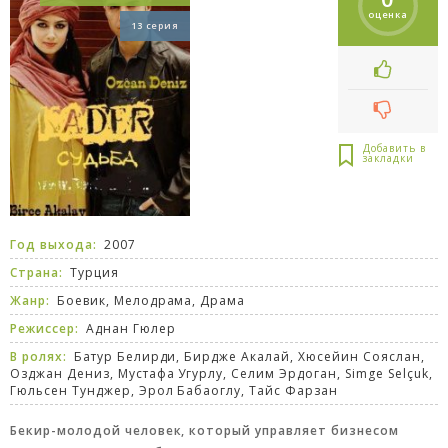
оценка
13 серия
Год выхода:
2007
Страна:
Турция
Жанр:
Боевик
,
Мелодрама
,
Драма
Режиссер:
Аднан Гюлер
В ролях:
Батур Белирди, Бирдже Акалай, Хюсейин Сояслан,
Озджан Дениз, Мустафа Угурлу, Селим Эрдоган, Simge Selçuk,
Гюльсен Тунджер, Эрол Бабаоглу, Тайс Фарзан
Бекир-молодой человек, который управляет бизнесом