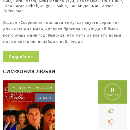
Чим, Beril Pozam, Аслы Мелиса Узун, Демет Гюль, Esila Umut,
Taha Baran Özbek, Müge Su Sahin, Башак Дашман, Ahsen
Türkyilmaz
Сериал «Скорпион» посвящен тому, как спустя сорок лет
дочь находит мать, которая бросила ее, когда ей было
всего лишь один год. Выяснив, что мать за все это время
жила в роскоши, позабыв о ней, Ферда
Подробнее
СИМФОНИЯ ЛЮБВИ
0
Рус. Проф. многоголосый
оценка
75 серия