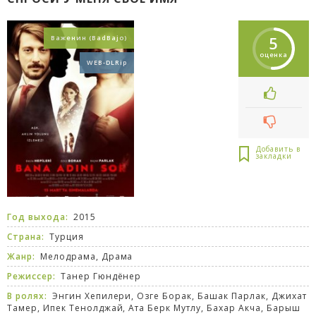
5
Важенин (BadBajo)
оценка
WEB-DLRip
Год выхода:
2015
Страна:
Турция
Жанр:
Мелодрама
,
Драма
Режиссер:
Танер Гюндёнер
В ролях:
Энгин Хепилери, Озге Борак, Башак Парлак, Джихат
Тамер, Ипек Тенолджай, Ата Берк Мутлу, Бахар Акча, Барыш