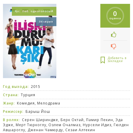
0
Рус. Люб. одноголосый
оценка
34 серия
Год выхода:
2015
Страна:
Турция
Жанр:
Комедия
,
Мелодрама
Режиссер:
Барыш Йош
В ролях:
Серен Шириндже, Берк Октай, Памир Пекин, Эда
Эдже, Мерт Тюркоглу, Озлем Очалмаз, Нурсели Идиз, Гюлден
Авшароглу, Дженан Чамюрду, Сезаи Алтекин