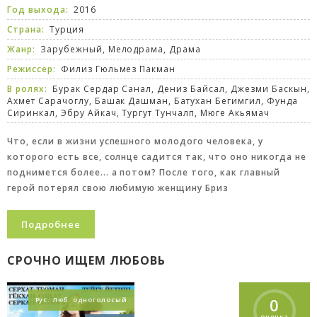
Год выхода:
2016
Страна:
Турция
Жанр:
Зарубежный
,
Мелодрама
,
Драма
Режиссер:
Филиз Гюльмез Пакман
В ролях:
Бурак Сердар Санал, Дениз Байсал, Джезми Баскын,
Ахмет Сарачоглу, Башак Дашман, Батухан Бегимгил, Фунда
Сиринкал, Эбру Айкач, Тургут Тунчалп, Мюге Акьямач
Что, если в жизни успешного молодого человека, у
которого есть все, солнце садится так, что оно никогда не
поднимется более... а потом? После того, как главный
герой потерял свою любимую женщину Бриз
Подробнее
СРОЧНО ИЩЕМ ЛЮБОВЬ
0
Рус. Люб. одноголосый
оценка