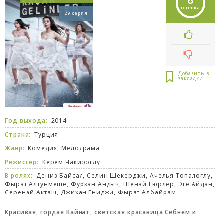
оценка
29 серия
Год выхода:
2014
Страна:
Турция
Жанр:
Комедия
,
Мелодрама
Режиссер:
Керем Чакироглу
В ролях:
Дениз Байсал, Селин Шекерджи, Ачелья Топалоглу,
Фырат Алтунмеше, Фуркан Андыч, Шенай Гюрлер, Эге Айдан,
Серенай Акташ, Джихан Ениджи, Фырат Албайрам
Красивая, гордая Кайнат, светская красавица Себнем и