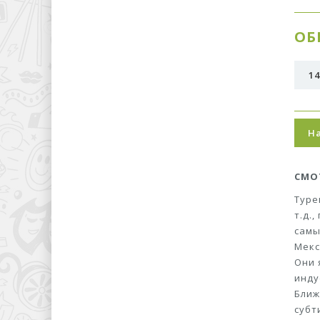
ОБ
14
Н
СМО
Туре
т.д.
самы
Мекс
Они 
инду
Ближ
субт