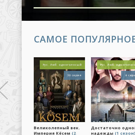
САМОЕ ПОПУЛЯРНО
Рус. Люб. одноголосый
Рус. Люб. одноголо
30 серия
6 сер
Великолепный век.
Достаточно одно
Империя Кёсем
(2
надежды
(1 сезон