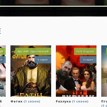
Е
сый
Рус. Люб. одноголосый
Turk.Original
ия
5 серия
4 серия
й
Фатих
(1 сезон)
Разлука
(1 сезон)
Пт
)
(1 