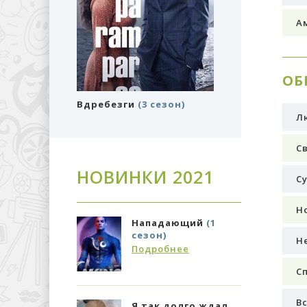
А
ОБ
Вдребезги
(3 сезон)
Л
С
НОВИНКИ 2021
С
Н
Нападающий
(1
М
сезон)
Б
Н
с
Подробнее
П
Сп
Вс
Я так долго ждал
П