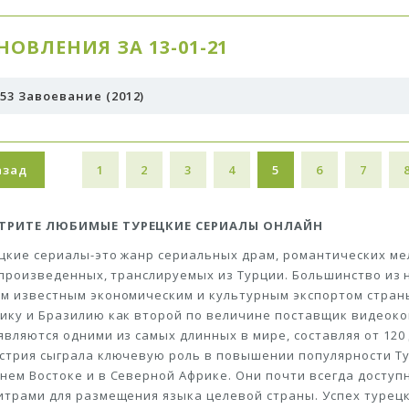
НОВЛЕНИЯ ЗА 13-01-21
53 Завоевание (2012)
азад
1
2
3
4
5
6
7
ТРИТЕ ЛЮБИМЫЕ ТУРЕЦКИЕ СЕРИАЛЫ ОНЛАЙН
цкие сериалы-это жанр сериальных драм, романтических ме
, произведенных, транслируемых из Турции. Большинство из
м известным экономическим и культурным экспортом страны
ику и Бразилию как второй по величине поставщик видеоко
являются одними из самых длинных в мире, составляя от 120
стрия сыграла ключевую роль в повышении популярности Тур
нем Востоке и в Северной Африке. Они почти всегда доступ
итрами для размещения языка целевой страны. Успех турецки