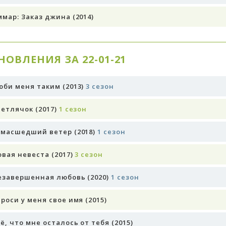
ммар: Заказ джина (2014)
НОВЛЕНИЯ ЗА 22-01-21
юби меня таким (2013)
3 сезон
ветлячок (2017)
1 сезон
умасшедший ветер (2018)
1 сезон
овая невеста (2017)
3 сезон
ои братья /
Дилемма Азиза
ратья и сестры
(1
Подробнее
езавершенная любовь (2020)
1 сезон
езон)
одробнее
роси у меня свое имя (2015)
ё, что мне осталось от тебя (2015)
оследнее лето
(1