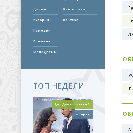
Г
Драмы
Фантастика
История
Фэнтези
С
Комедии
Л
Криминал
Мелодрамы
ОБ
У
ТОП НЕДЕЛИ
Ты
Рус. Дублированный
ОБ
26 серия
Ан