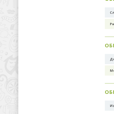
С
Рю
ОБ
До
М
ОБ
И