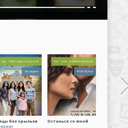
Рус. Люб. одноголосый
Рус. Люб. многоголосый
46 серия
WEB-DLRip
ицы без крыльев
Останься со мной
Дела, дела
сезон)