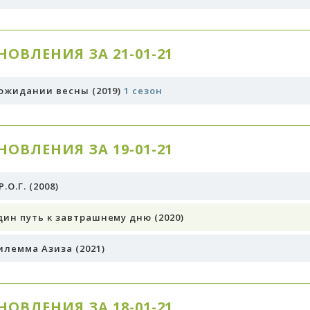
езон)
одробнее
НОВЛЕНИЯ ЗА 21-01-21
важаемый
 ожидании весны (2019)
1 сезон
осподин
(1 сезон)
одробнее
НОВЛЕНИЯ ЗА 19-01-21
0М2
(1 сезон)
одробнее
Р.О.Г. (2008)
дин путь к завтрашнему дню (2020)
илемма Азиза (2021)
НОВЛЕНИЯ ЗА 18-01-21